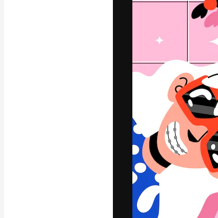
A plataforma cr
seu melhor trab
assinantes entr
agências e estú
Português
Copyright © 2010