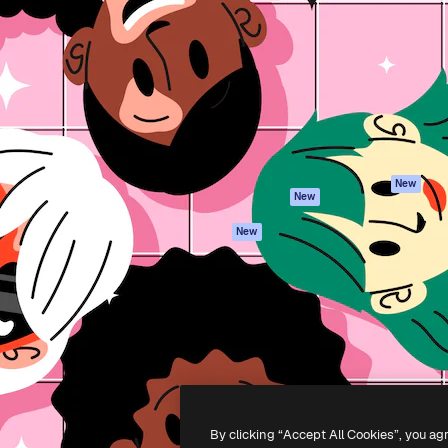
iativa para você direcionar
Spaces
Academy
alho. Mais de 1 milhão de
Assistente de IA
Documentação
e criativos, empresas,
Gerador de
Atendimento
dios.
imagens
Termos e
Gerador de vídeos
condições
Texto para voz
Política de
privacidade
Conteúdo de stock
Originais
MCP para
New
New
Claude/ChatGPT
Política de cooki
Agentes
Central de
New
confiabilidade
API
Afiliados
App móvel
Empresas
Todas as
ferramentas
-
2026
Freepik Company S.L.U.
Todos os direitos reservados
.
By clicking “Accept All Cookies”, you ag