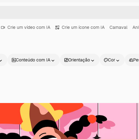
Crie um vídeo com IA
Crie um ícone com IA
Carnaval
Ani
Conteúdo com IA
Orientação
Cor
Pe
Produtos
Começar