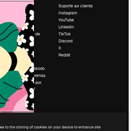
Preços
Suporte ao cliente
Sobre nós
Instagram
Reviews
YouTube
Emprego
LinkedIn
Tendências de
TikTok
pesquisa
Discord
Blog
X
Eventos
Reddit
es
Slidesgo
Vender conteúdo
Sala de imprensa
Procurando por
magnific.ai?
ree to the storing of cookies on your device to enhance site