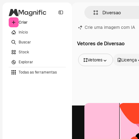
Criar
Crie uma imagem com IA
Início
Buscar
Vetores de Diversao
Stock
Vetores
Licença
Explorar
Todas as imagens
Todas as ferramentas
Vetores
Ilustrações
Fotos
PSD
Modelos
Mockups
Vídeos
Clipes de vídeo
Animações
Modelos de vídeos
Ícones
Modelos 3D
Fontes