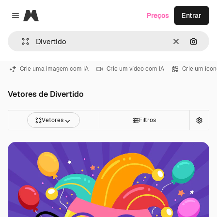
Magnific
Preços
Entrar
Close menu
Limpar
Pesqui
Crie uma imagem com IA
Crie um vídeo com IA
Crie um ícon
Vetores de Divertido
Vetores
Filtros