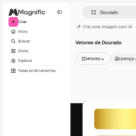
Criar
Crie uma imagem com IA
Início
Buscar
Vetores de Dourado
Stock
Vetores
Licença
Explorar
Todas as imagens
Todas as ferramentas
Vetores
Ilustrações
Fotos
PSD
Modelos
Mockups
Vídeos
Clipes de vídeo
Animações
Modelos de vídeos
Ícones
Modelos 3D
Fontes