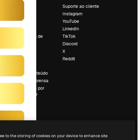
Preços
Suporte ao cliente
Sobre nós
Instagram
Reviews
YouTube
Emprego
LinkedIn
Tendências de
TikTok
pesquisa
Discord
Blog
X
Eventos
Reddit
es
Slidesgo
Vender conteúdo
Sala de imprensa
Procurando por
magnific.ai?
ree to the storing of cookies on your device to enhance site