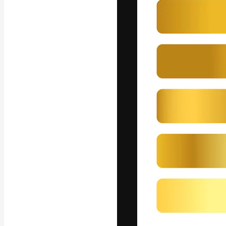
A plataforma cr
seu melhor trab
assinantes entr
agências e estú
Português
Copyright © 2010