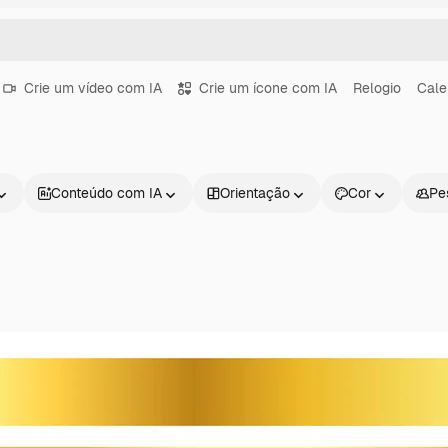
Crie um vídeo com IA
Crie um ícone com IA
Relogio
Cale
Conteúdo com IA
Orientação
Cor
Pe
Produtos
Começar