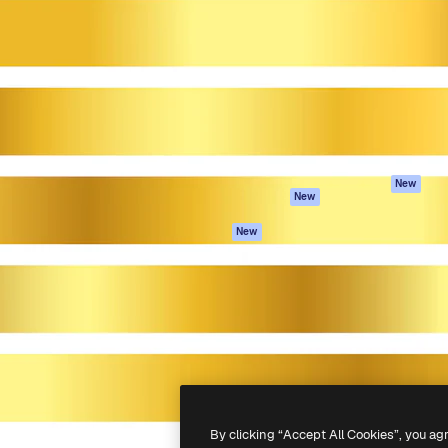
iativa para você direcionar
Spaces
Academy
alho. Mais de 1 milhão de
Assistente de IA
Documentação
e criativos, empresas,
Gerador de
Atendimento
dios.
imagens
Termos e
Gerador de vídeos
condições
Texto para voz
Política de
privacidade
Conteúdo de stock
Originais
MCP para
New
New
Claude/ChatGPT
Política de cooki
Agentes
Central de
New
confiabilidade
API
Afiliados
App móvel
Empresas
Todas as
ferramentas
-
2026
Freepik Company S.L.U.
Todos os direitos reservados
.
By clicking “Accept All Cookies”, you ag