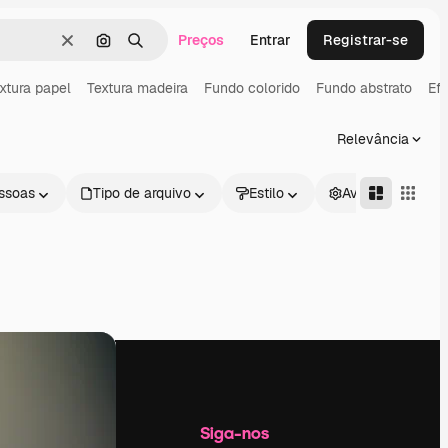
Preços
Entrar
Registrar-se
Limpar
Pesquisar por imagem
Buscar
xtura papel
Textura madeira
Fundo colorido
Fundo abstrato
Efe
Relevância
ssoas
Tipo de arquivo
Estilo
Avançado
Empresa
Siga-nos