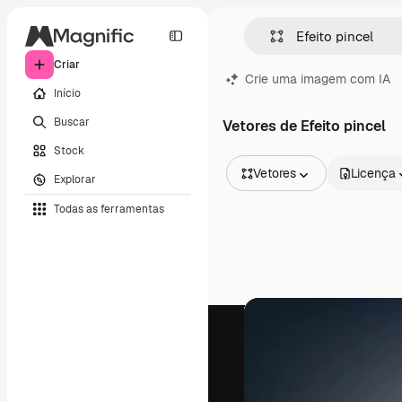
Criar
Crie uma imagem com IA
Início
Buscar
Vetores de Efeito pincel
Stock
Vetores
Licença
Explorar
Todas as imagens
Todas as ferramentas
Vetores
Ilustrações
Fotos
PSD
Modelos
Mockups
Vídeos
Clipes de vídeo
Animações
Modelos de vídeos
Ícones
Modelos 3D
Fontes