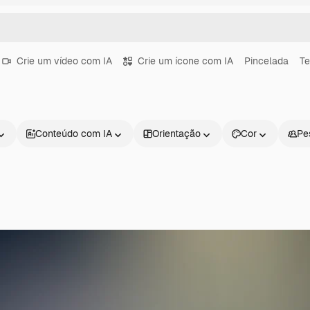
Crie um vídeo com IA
Crie um ícone com IA
Pincelada
Te
Conteúdo com IA
Orientação
Cor
Pe
Produtos
Começar