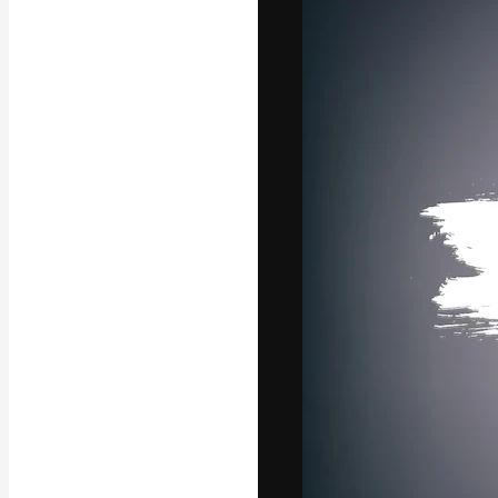
A plataforma cr
seu melhor trab
assinantes entr
agências e estú
Português
Copyright © 2010