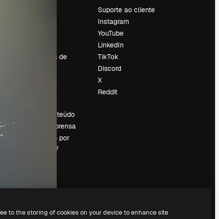
Preços
Suporte ao cliente
Sobre nós
Instagram
Reviews
YouTube
Emprego
LinkedIn
Tendências de
TikTok
pesquisa
Discord
Blog
X
Eventos
Reddit
es
Slidesgo
Vender conteúdo
Sala de imprensa
Procurando por
magnific.ai?
ree to the storing of cookies on your device to enhance site