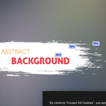
iativa para você direcionar
Spaces
Academy
alho. Mais de 1 milhão de
Assistente de IA
Documentação
e criativos, empresas,
Gerador de
Atendimento
dios.
imagens
Termos e
Gerador de vídeos
condições
Texto para voz
Política de
privacidade
Conteúdo de stock
Originais
MCP para
New
New
Claude/ChatGPT
Política de cooki
Agentes
Central de
New
confiabilidade
API
Afiliados
App móvel
Empresas
Todas as
ferramentas
-
2026
Freepik Company S.L.U.
Todos os direitos reservados
.
By clicking “Accept All Cookies”, you ag