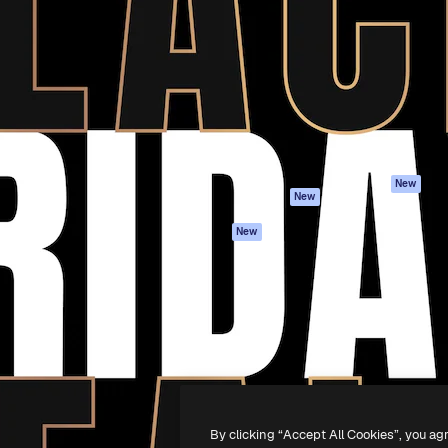
iativa para você direcionar
Spaces
Academy
alho. Mais de 1 milhão de
Assistente de IA
Documentação
e criativos, empresas,
Gerador de
Atendimento
dios.
imagens
Termos e
Gerador de vídeos
condições
Texto para voz
Política de
privacidade
Conteúdo de stock
Originais
MCP para
New
New
Claude/ChatGPT
Política de cooki
Agentes
Central de
New
confiabilidade
API
Afiliados
App móvel
Empresas
Todas as
ferramentas
-
2026
Freepik Company S.L.U.
Todos os direitos reservados
.
By clicking “Accept All Cookies”, you ag