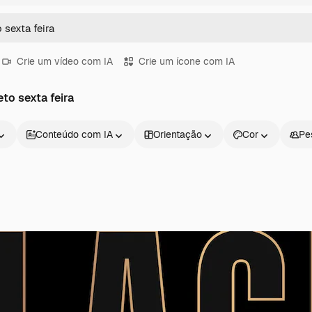
Crie um vídeo com IA
Crie um ícone com IA
eto sexta feira
Conteúdo com IA
Orientação
Cor
Pe
Produtos
Começar