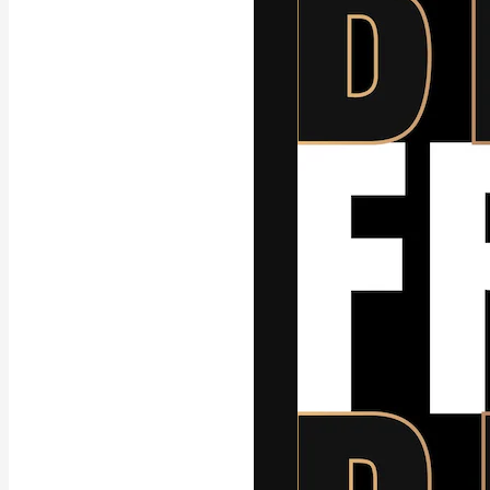
A plataforma cr
seu melhor trab
assinantes entr
agências e estú
Português
Copyright © 2010