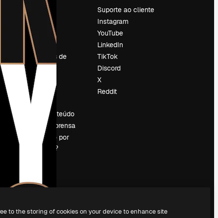
Preços
Suporte ao cliente
Sobre nós
Instagram
Reviews
YouTube
Emprego
LinkedIn
Tendências de
TikTok
pesquisa
Discord
Blog
X
Eventos
Reddit
es
Slidesgo
Vender conteúdo
Sala de imprensa
Procurando por
magnific.ai?
ree to the storing of cookies on your device to enhance site