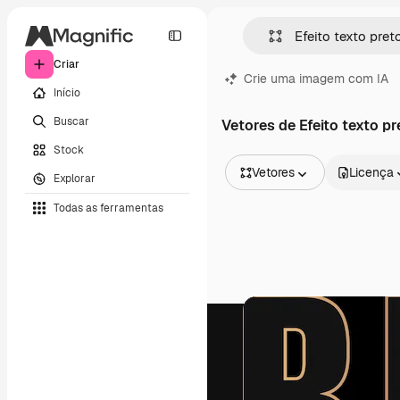
Criar
Crie uma imagem com IA
Início
Buscar
Vetores de Efeito texto pr
Stock
Vetores
Licença
Explorar
Todas as imagens
Todas as ferramentas
Vetores
Ilustrações
Fotos
PSD
Modelos
Mockups
Vídeos
Clipes de vídeo
Animações
Modelos de vídeos
Ícones
Modelos 3D
Fontes