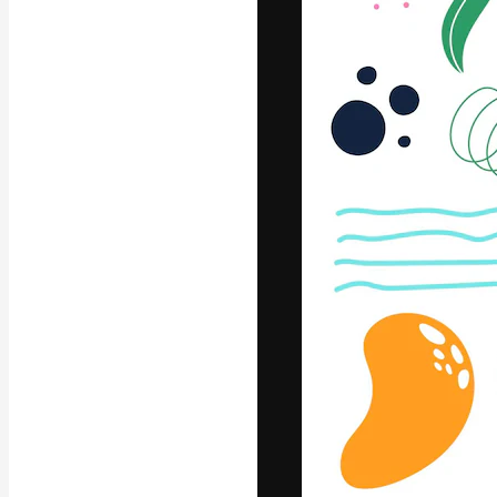
A plataforma cr
seu melhor trab
assinantes entr
agências e estú
Português
Copyright © 2010