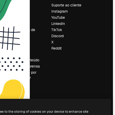
Preços
Suporte ao cliente
Sobre nós
Instagram
Reviews
YouTube
Emprego
LinkedIn
Tendências de
TikTok
pesquisa
Discord
Blog
X
Eventos
Reddit
es
Slidesgo
Vender conteúdo
Sala de imprensa
Procurando por
magnific.ai?
ree to the storing of cookies on your device to enhance site