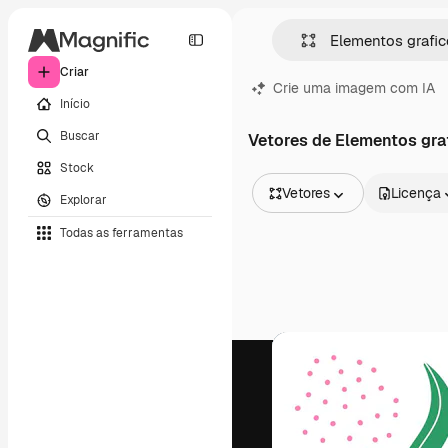
Criar
Crie uma imagem com IA
Início
Buscar
Vetores de Elementos gra
Stock
Vetores
Licença
Explorar
Todas as imagens
Todas as ferramentas
Vetores
Ilustrações
Fotos
PSD
Modelos
Mockups
Vídeos
Clipes de vídeo
Animações
Modelos de vídeos
Ícones
Modelos 3D
Fontes