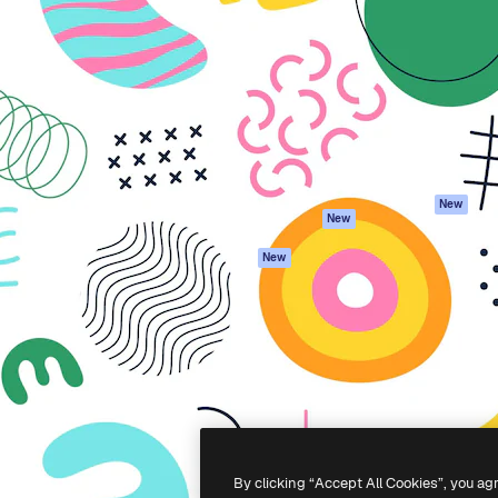
iativa para você direcionar
Spaces
Academy
alho. Mais de 1 milhão de
Assistente de IA
Documentação
e criativos, empresas,
Gerador de
Atendimento
dios.
imagens
Termos e
Gerador de vídeos
condições
Texto para voz
Política de
privacidade
Conteúdo de stock
Originais
MCP para
New
New
Claude/ChatGPT
Política de cooki
Agentes
Central de
New
confiabilidade
API
Afiliados
App móvel
Empresas
Todas as
ferramentas
-
2026
Freepik Company S.L.U.
Todos os direitos reservados
.
By clicking “Accept All Cookies”, you ag