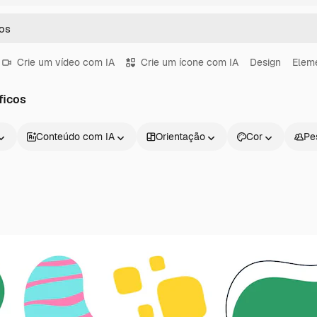
Crie um vídeo com IA
Crie um ícone com IA
Design
Eleme
ficos
Conteúdo com IA
Orientação
Cor
Pe
Produtos
Começar