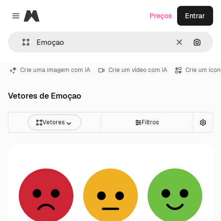
Magnific
Preços
Entrar
Close menu
Limpar
Pesqui
Crie uma imagem com IA
Crie um vídeo com IA
Crie um ícon
Vetores de Emoçao
Vetores
Filtros