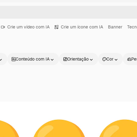
Crie um vídeo com IA
Crie um ícone com IA
Banner
Tecn
Conteúdo com IA
Orientação
Cor
Pe
Produtos
Começar