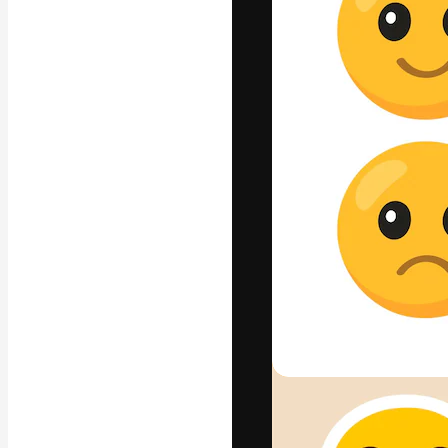
A plataforma cr
seu melhor trab
assinantes entr
agências e estú
Português
Copyright © 2010