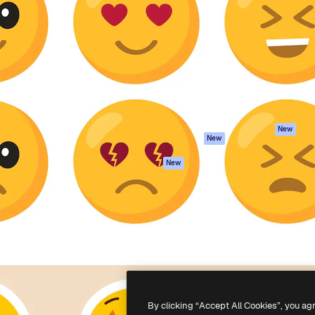
iativa para você direcionar
Spaces
Academy
alho. Mais de 1 milhão de
Assistente de IA
Documentação
e criativos, empresas,
Gerador de
Atendimento
dios.
imagens
Termos e
Gerador de vídeos
condições
Texto para voz
Política de
privacidade
Conteúdo de stock
Originais
MCP para
New
New
Claude/ChatGPT
Política de cooki
Agentes
Central de
New
confiabilidade
API
Afiliados
App móvel
Empresas
Todas as
ferramentas
-
2026
Freepik Company S.L.U.
Todos os direitos reservados
.
By clicking “Accept All Cookies”, you ag