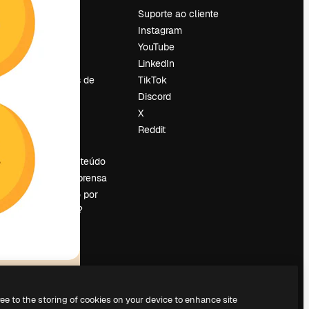
Preços
Suporte ao cliente
Sobre nós
Instagram
Reviews
YouTube
Emprego
LinkedIn
Tendências de
TikTok
pesquisa
Discord
Blog
X
Eventos
Reddit
es
Slidesgo
Vender conteúdo
Sala de imprensa
Procurando por
magnific.ai?
ree to the storing of cookies on your device to enhance site