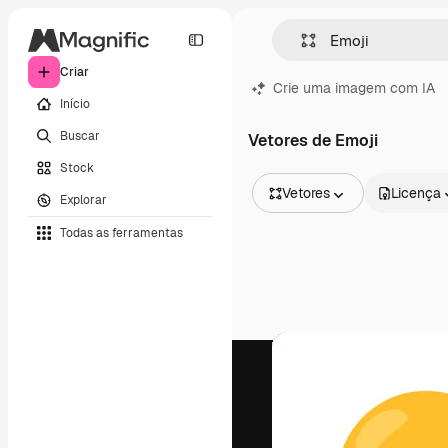
Criar
Crie uma imagem com IA
Início
Buscar
Vetores de Emoji
Stock
Vetores
Licença
Explorar
Todas as imagens
Todas as ferramentas
Vetores
Ilustrações
Fotos
PSD
Modelos
Mockups
Vídeos
Clipes de vídeo
Animações
Modelos de vídeos
Ícones
Modelos 3D
Fontes