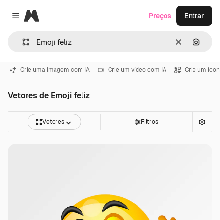
Magnific
Preços
Entrar
Close menu
Limpar
Pesqui
Crie uma imagem com IA
Crie um vídeo com IA
Crie um ícon
Vetores de Emoji feliz
Vetores
Filtros