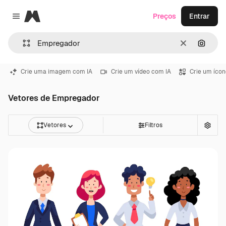
Magnific
Preços
Entrar
Close menu
Limpar
Pesqui
Crie uma imagem com IA
Crie um vídeo com IA
Crie um ícon
Vetores de Empregador
Vetores
Filtros