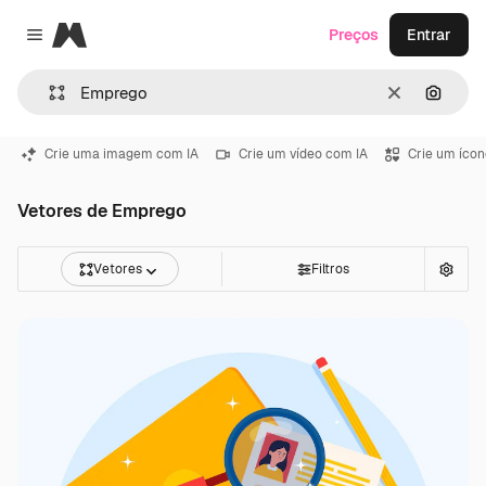
Magnific
Preços
Entrar
Close menu
Limpar
Pesqui
Crie uma imagem com IA
Crie um vídeo com IA
Crie um ícon
Vetores de Emprego
Vetores
Filtros