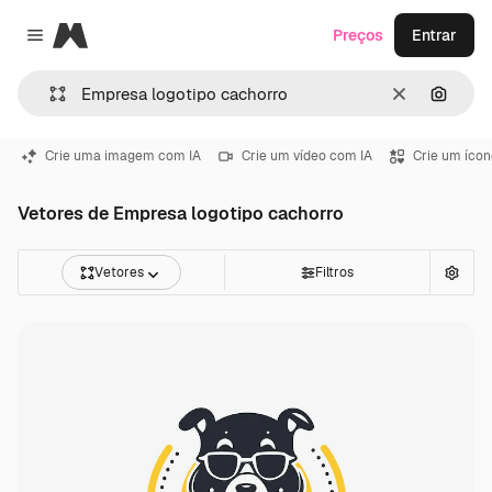
Magnific
Preços
Entrar
Close menu
Limpar
Pesqui
Crie uma imagem com IA
Crie um vídeo com IA
Crie um ícon
Vetores de Empresa logotipo cachorro
Vetores
Filtros