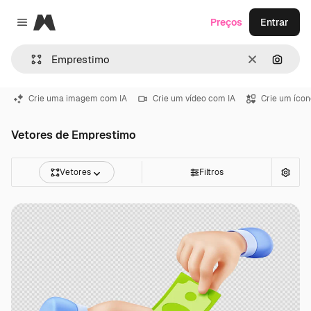
Magnific
Preços
Entrar
Close menu
Limpar
Pesqui
Crie uma imagem com IA
Crie um vídeo com IA
Crie um ícon
Vetores de Emprestimo
Vetores
Filtros