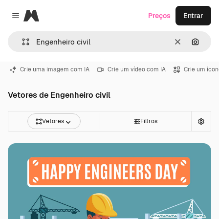
Magnific
Preços
Entrar
Close menu
Limpar
Pesqui
Crie uma imagem com IA
Crie um vídeo com IA
Crie um ícon
Vetores de Engenheiro civil
Vetores
Filtros