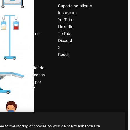
Preços
Suporte ao cliente
Sobre nós
Instagram
Reviews
YouTube
Emprego
LinkedIn
Tendências de
TikTok
pesquisa
Discord
Blog
X
Eventos
Reddit
es
Slidesgo
Vender conteúdo
Sala de imprensa
Procurando por
magnific.ai?
ree to the storing of cookies on your device to enhance site