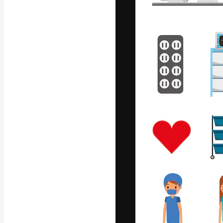
A plataforma cr
seu melhor trab
assinantes entr
agências e estú
Português
Copyright © 2010