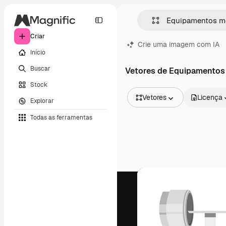
Criar
Crie uma imagem com IA
Início
Buscar
Vetores de Equipamentos
Stock
Vetores
Licença
Explorar
Todas as imagens
Todas as ferramentas
Vetores
Ilustrações
Fotos
PSD
Modelos
Mockups
Vídeos
Clipes de vídeo
Animações
Modelos de vídeos
Ícones
Modelos 3D
Fontes