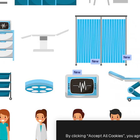
iativa para você direcionar
Spaces
Academy
alho. Mais de 1 milhão de
Assistente de IA
Documentação
e criativos, empresas,
Gerador de
Atendimento
dios.
imagens
Termos e
Gerador de vídeos
condições
Texto para voz
Política de
privacidade
Conteúdo de stock
Originais
MCP para
New
New
Claude/ChatGPT
Política de cooki
Agentes
Central de
New
confiabilidade
API
Afiliados
App móvel
Empresas
Todas as
ferramentas
-
2026
Freepik Company S.L.U.
Todos os direitos reservados
.
By clicking “Accept All Cookies”, you ag