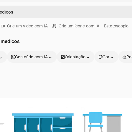
Crie um vídeo com IA
Crie um ícone com IA
Estetoscopio
 medicos
Conteúdo com IA
Orientação
Cor
Pe
Produtos
Começar