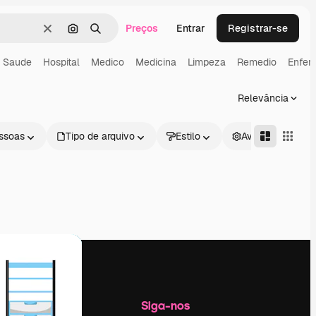
Preços
Entrar
Registrar-se
Limpar
Pesquisar por imagem
Buscar
Saude
Hospital
Medico
Medicina
Limpeza
Remedio
Enfe
Relevância
ssoas
Tipo de arquivo
Estilo
Avançado
Empresa
Siga-nos