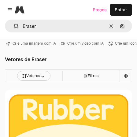
Magnific
Preços
Entrar
Close menu
Limpar
Pesqui
Crie uma imagem com IA
Crie um vídeo com IA
Crie um ícon
Vetores de Eraser
Vetores
Filtros