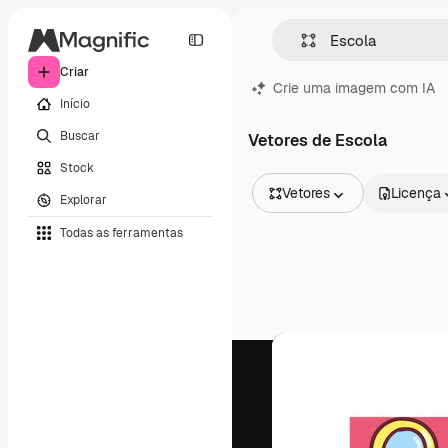
Criar
Crie uma imagem com IA
Início
Buscar
Vetores de Escola
Stock
Vetores
Licença
Explorar
Todas as imagens
Todas as ferramentas
Vetores
Ilustrações
Fotos
PSD
Modelos
Mockups
Vídeos
Clipes de vídeo
Animações
Modelos de vídeos
Ícones
Modelos 3D
Fontes