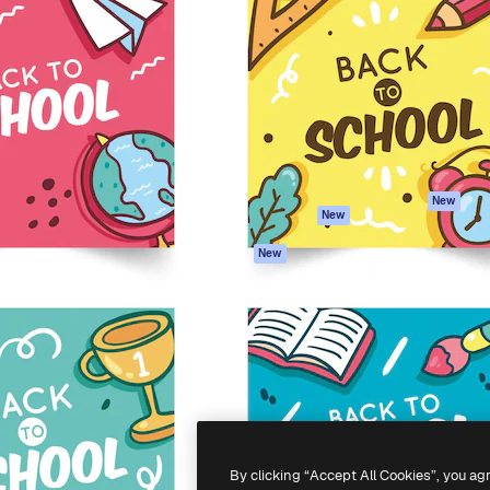
iativa para você direcionar
Spaces
Academy
alho. Mais de 1 milhão de
Assistente de IA
Documentação
e criativos, empresas,
Gerador de
Atendimento
dios.
imagens
Termos e
Gerador de vídeos
condições
Texto para voz
Política de
privacidade
Conteúdo de stock
Originais
MCP para
New
New
Claude/ChatGPT
Política de cooki
Agentes
Central de
New
confiabilidade
API
Afiliados
App móvel
Empresas
Todas as
ferramentas
-
2026
Freepik Company S.L.U.
Todos os direitos reservados
.
By clicking “Accept All Cookies”, you ag