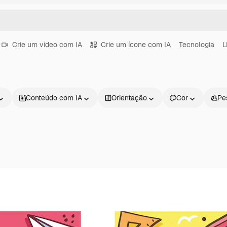
Crie um vídeo com IA
Crie um ícone com IA
Tecnologia
L
Conteúdo com IA
Orientação
Cor
Pe
Produtos
Começar