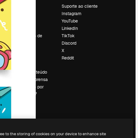
Preços
Suporte ao cliente
Sobre nós
Instagram
Reviews
YouTube
Emprego
LinkedIn
Tendências de
TikTok
pesquisa
Discord
Blog
X
Eventos
Reddit
es
Slidesgo
Vender conteúdo
Sala de imprensa
Procurando por
magnific.ai?
ree to the storing of cookies on your device to enhance site