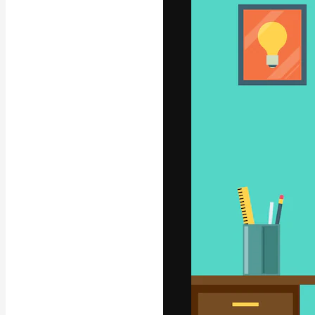
A plataforma cr
seu melhor trab
assinantes entr
agências e estú
Português
Copyright © 2010