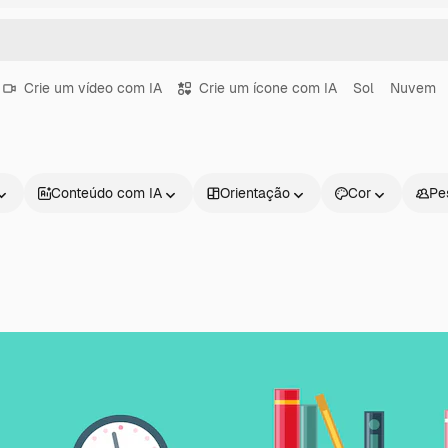
Crie um vídeo com IA
Crie um ícone com IA
Sol
Nuvem
Conteúdo com IA
Orientação
Cor
Pe
Produtos
Começar