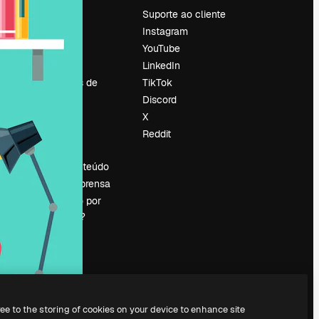
Preços
Suporte ao cliente
Sobre nós
Instagram
Reviews
YouTube
Emprego
LinkedIn
Tendências de
TikTok
pesquisa
Discord
Blog
X
Eventos
Reddit
es
Slidesgo
Vender conteúdo
Sala de imprensa
Procurando por
magnific.ai?
ree to the storing of cookies on your device to enhance site