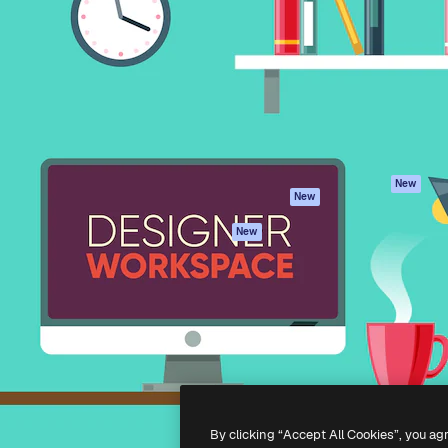
iativa para você direcionar
Spaces
Academy
alho. Mais de 1 milhão de
Assistente de IA
Documentação
e criativos, empresas,
Gerador de
Atendimento
dios.
imagens
Termos e
Gerador de vídeos
condições
Texto para voz
Política de
privacidade
Conteúdo de stock
Originais
MCP para
New
New
Claude/ChatGPT
Política de cooki
Agentes
Central de
New
confiabilidade
API
Afiliados
App móvel
Empresas
Todas as
ferramentas
-
2026
Freepik Company S.L.U.
Todos os direitos reservados
.
By clicking “Accept All Cookies”, you ag