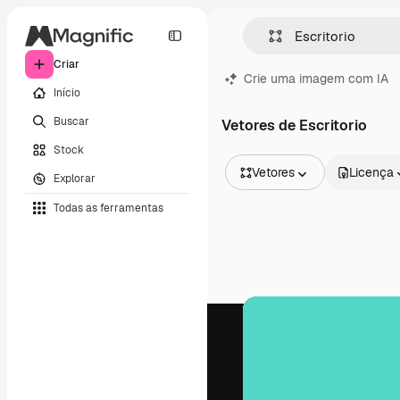
Criar
Crie uma imagem com IA
Início
Buscar
Vetores de Escritorio
Stock
Vetores
Licença
Explorar
Todas as imagens
Todas as ferramentas
Vetores
Ilustrações
Fotos
PSD
Modelos
Mockups
Vídeos
Clipes de vídeo
Animações
Modelos de vídeos
Ícones
Modelos 3D
Fontes