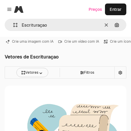
Magnific
Preços
Entrar
Close menu
Limpar
Pesqui
Crie uma imagem com IA
Crie um vídeo com IA
Crie um ícon
Vetores de Escrituraçao
Vetores
Filtros