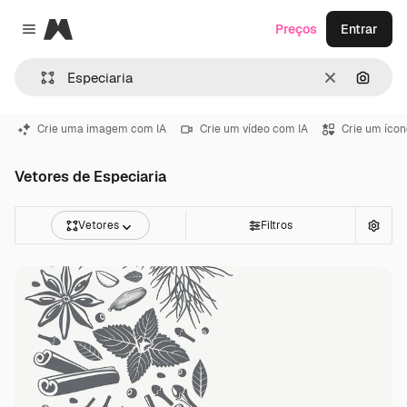
Magnific
Preços
Entrar
Close menu
Limpar
Pesqui
Crie uma imagem com IA
Crie um vídeo com IA
Crie um ícon
Vetores de Especiaria
Vetores
Filtros