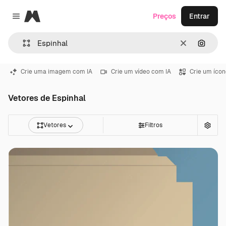
Magnific
Preços
Entrar
Close menu
Limpar
Pesqui
Crie uma imagem com IA
Crie um vídeo com IA
Crie um ícon
Vetores de Espinhal
Vetores
Filtros