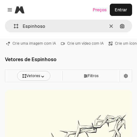
Magnific
Preços
Entrar
Close menu
Limpar
Pesqui
Crie uma imagem com IA
Crie um vídeo com IA
Crie um ícon
Vetores de Espinhoso
Vetores
Filtros