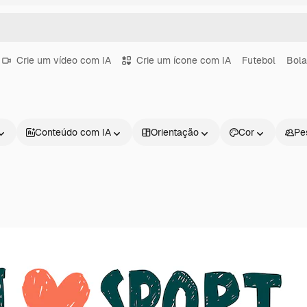
Crie um vídeo com IA
Crie um ícone com IA
Futebol
Bola
Conteúdo com IA
Orientação
Cor
Pe
Produtos
Começar