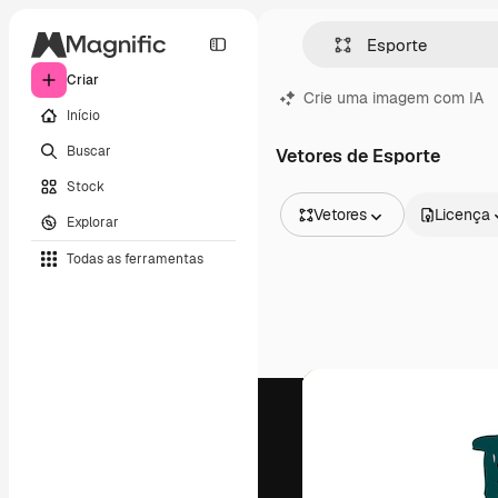
Criar
Crie uma imagem com IA
Início
Buscar
Vetores de Esporte
Stock
Vetores
Licença
Explorar
Todas as imagens
Todas as ferramentas
Vetores
Ilustrações
Fotos
PSD
Modelos
Mockups
Vídeos
Clipes de vídeo
Animações
Modelos de vídeos
Ícones
Modelos 3D
Fontes