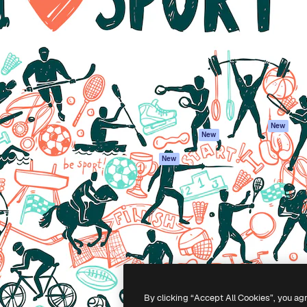
iativa para você direcionar
Spaces
Academy
alho. Mais de 1 milhão de
Assistente de IA
Documentação
e criativos, empresas,
Gerador de
Atendimento
dios.
imagens
Termos e
Gerador de vídeos
condições
Texto para voz
Política de
privacidade
Conteúdo de stock
Originais
MCP para
New
New
Claude/ChatGPT
Política de cooki
Agentes
Central de
New
confiabilidade
API
Afiliados
App móvel
Empresas
Todas as
ferramentas
-
2026
Freepik Company S.L.U.
Todos os direitos reservados
.
By clicking “Accept All Cookies”, you ag