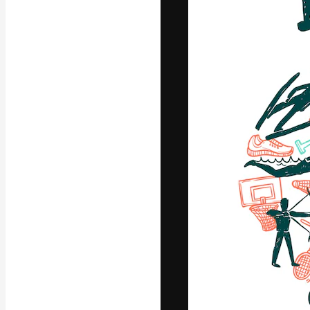
A plataforma cr
seu melhor trab
assinantes entr
agências e estú
Português
Copyright © 2010