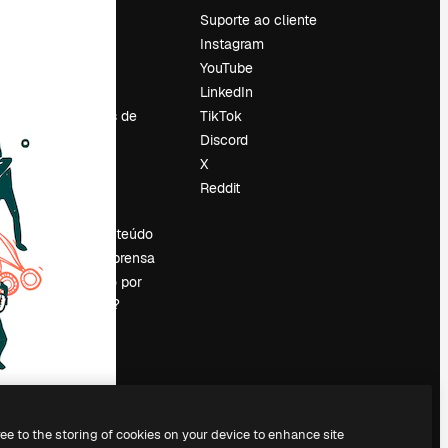
Preços
Suporte ao cliente
Sobre nós
Instagram
Reviews
YouTube
Emprego
LinkedIn
Tendências de
TikTok
pesquisa
Discord
Blog
X
Eventos
Reddit
es
Slidesgo
Vender conteúdo
Sala de imprensa
Procurando por
magnific.ai?
ree to the storing of cookies on your device to enhance site