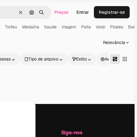
Preços
Entrar
Registrar-se
Limpar
Pesquisar por imagem
Buscar
Trofeu
Medalha
Saude
Viagem
Pista
Volei
Pilates
Band
Relevância
ssoas
Tipo de arquivo
Estilo
Avançado
Empresa
Siga-nos