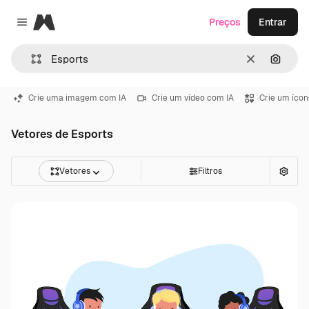
Magnific
Preços
Entrar
Close menu
Limpar
Pesqui
Crie uma imagem com IA
Crie um vídeo com IA
Crie um ícon
Vetores de Esports
Vetores
Filtros