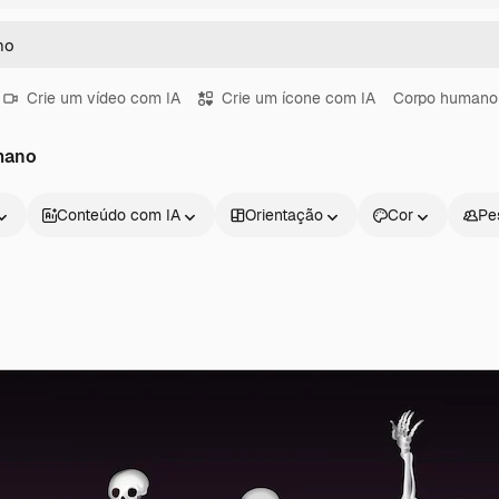
Crie um vídeo com IA
Crie um ícone com IA
Corpo humano
mano
Conteúdo com IA
Orientação
Cor
Pe
Produtos
Começar