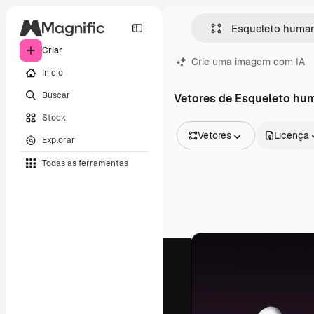
Criar
Crie uma imagem com IA
Início
Buscar
Vetores de Esqueleto hu
Stock
Vetores
Licença
Explorar
Todas as imagens
Todas as ferramentas
Vetores
Ilustrações
Fotos
PSD
Modelos
Mockups
Vídeos
Clipes de vídeo
Animações
Modelos de vídeos
Ícones
Modelos 3D
Fontes