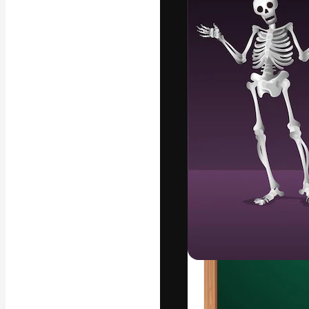
A plataforma cr
seu melhor trab
assinantes entr
agências e estú
Português
Copyright © 2010