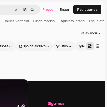
Preços
Entrar
Registrar-se
Limpar
Pesquisar por imagem
Buscar
Coluna vertebral
Fundo medico
Esqueleto infantil
Esqueleto 
Relevância
ssoas
Tipo de arquivo
Estilo
Avançado
Empresa
Siga-nos