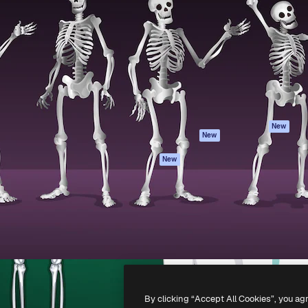
iativa para você direcionar
Spaces
Academy
alho. Mais de 1 milhão de
Assistente de IA
Documentação
e criativos, empresas,
Gerador de
Atendimento
dios.
imagens
Termos e
Gerador de vídeos
condições
Texto para voz
Política de
privacidade
Conteúdo de stock
Originais
MCP para
New
New
Claude/ChatGPT
Política de cooki
Agentes
Central de
New
confiabilidade
API
Afiliados
App móvel
Empresas
Todas as
ferramentas
-
2026
Freepik Company S.L.U.
Todos os direitos reservados
.
By clicking “Accept All Cookies”, you ag