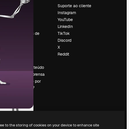
Preços
Suporte ao cliente
Sobre nós
Instagram
Reviews
YouTube
Emprego
LinkedIn
Tendências de
TikTok
pesquisa
Discord
Blog
X
Eventos
Reddit
es
Slidesgo
Vender conteúdo
Sala de imprensa
Procurando por
magnific.ai?
ree to the storing of cookies on your device to enhance site