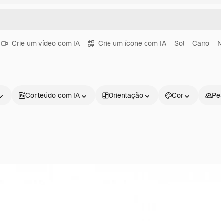
Crie um vídeo com IA
Crie um ícone com IA
Sol
Carro
Conteúdo com IA
Orientação
Cor
Pe
Produtos
Começar