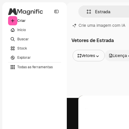
Criar
Crie uma imagem com IA
Início
Buscar
Vetores de Estrada
Stock
Vetores
Licença
Explorar
Todas as imagens
Todas as ferramentas
Vetores
Ilustrações
Fotos
PSD
Modelos
Mockups
Vídeos
Clipes de vídeo
Animações
Modelos de vídeos
Ícones
Modelos 3D
Fontes