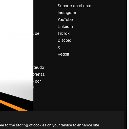
Preços
Suporte ao cliente
Sobre nós
Instagram
Reviews
YouTube
Emprego
LinkedIn
Tendências de
TikTok
pesquisa
Discord
Blog
X
Eventos
Reddit
es
Slidesgo
Vender conteúdo
Sala de imprensa
Procurando por
magnific.ai?
ree to the storing of cookies on your device to enhance site