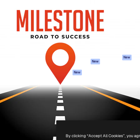
iativa para você direcionar
Spaces
Academy
alho. Mais de 1 milhão de
Assistente de IA
Documentação
e criativos, empresas,
Gerador de
Atendimento
dios.
imagens
Termos e
Gerador de vídeos
condições
Texto para voz
Política de
privacidade
Conteúdo de stock
Originais
MCP para
New
New
Claude/ChatGPT
Política de cooki
Agentes
Central de
New
confiabilidade
API
Afiliados
App móvel
Empresas
Todas as
ferramentas
-
2026
Freepik Company S.L.U.
Todos os direitos reservados
.
By clicking “Accept All Cookies”, you ag