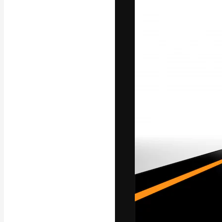
A plataforma cr
seu melhor trab
assinantes entr
agências e estú
Português
Copyright © 2010