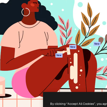
iativa para você direcionar
Spaces
Academy
alho. Mais de 1 milhão de
Assistente de IA
Documentação
e criativos, empresas,
Gerador de
Atendimento
dios.
imagens
Termos e
Gerador de vídeos
condições
Texto para voz
Política de
privacidade
Conteúdo de stock
Originais
MCP para
New
New
Claude/ChatGPT
Política de cooki
Agentes
Central de
New
confiabilidade
API
Afiliados
App móvel
Empresas
Todas as
ferramentas
-
2026
Freepik Company S.L.U.
Todos os direitos reservados
.
By clicking “Accept All Cookies”, you ag