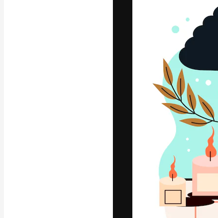
A plataforma cr
seu melhor trab
assinantes entr
agências e estú
Português
Copyright © 2010