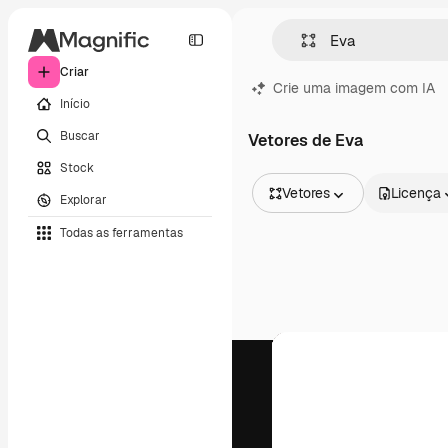
Criar
Crie uma imagem com IA
Início
Buscar
Vetores de Eva
Stock
Vetores
Licença
Explorar
Todas as imagens
Todas as ferramentas
Vetores
Ilustrações
Fotos
PSD
Modelos
Mockups
Vídeos
Clipes de vídeo
Animações
Modelos de vídeos
Ícones
Modelos 3D
Fontes