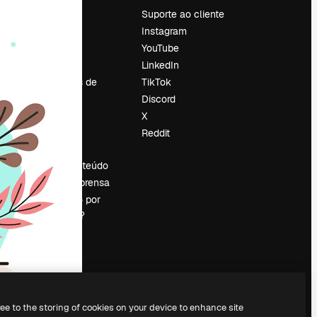
Preços
Suporte ao cliente
Sobre nós
Instagram
Reviews
YouTube
Emprego
LinkedIn
Tendências de
TikTok
pesquisa
Discord
Blog
X
Eventos
Reddit
es
Slidesgo
Vender conteúdo
Sala de imprensa
Procurando por
magnific.ai?
ree to the storing of cookies on your device to enhance site