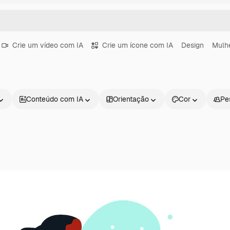
Crie um vídeo com IA
Crie um ícone com IA
Design
Mulh
Conteúdo com IA
Orientação
Cor
Pe
Produtos
Começar