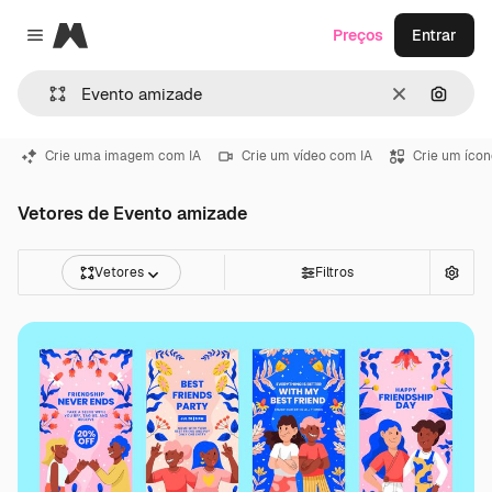
Magnific
Preços
Entrar
Close menu
Limpar
Pesqui
Crie uma imagem com IA
Crie um vídeo com IA
Crie um ícon
Vetores de Evento amizade
Vetores
Filtros