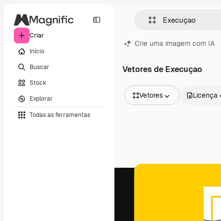
Criar
Crie uma imagem com IA
Início
Buscar
Vetores de Execuçao
Stock
Vetores
Licença
Explorar
Todas as imagens
Todas as ferramentas
Vetores
Ilustrações
Fotos
PSD
Modelos
Mockups
Vídeos
Clipes de vídeo
Animações
Modelos de vídeos
Ícones
Modelos 3D
Fontes