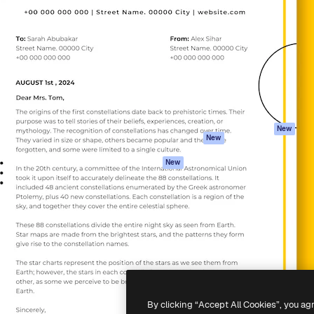
iativa para você direcionar
Spaces
Academy
alho. Mais de 1 milhão de
Assistente de IA
Documentação
e criativos, empresas,
Gerador de
Atendimento
dios.
imagens
Termos e
Gerador de vídeos
condições
Texto para voz
Política de
privacidade
Conteúdo de stock
Originais
MCP para
New
New
Claude/ChatGPT
Política de cooki
Agentes
Central de
New
confiabilidade
API
Afiliados
App móvel
Empresas
Todas as
ferramentas
-
2026
Freepik Company S.L.U.
Todos os direitos reservados
.
By clicking “Accept All Cookies”, you ag