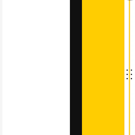
A plataforma cr
seu melhor trab
assinantes entr
agências e estú
Português
Copyright © 2010