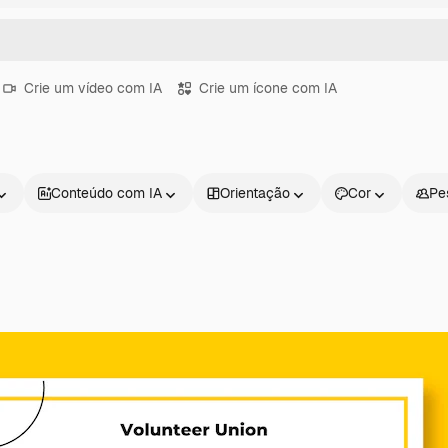
Crie um vídeo com IA
Crie um ícone com IA
Conteúdo com IA
Orientação
Cor
Pe
Produtos
Começar