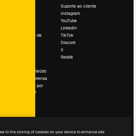
Preços
Suporte ao cliente
Sobre nós
Instagram
Reviews
YouTube
Emprego
LinkedIn
Tendências de
TikTok
pesquisa
Discord
Blog
X
Eventos
Reddit
es
Slidesgo
Vender conteúdo
Sala de imprensa
Procurando por
magnific.ai?
ree to the storing of cookies on your device to enhance site