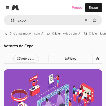
Magnific
Preços
Entrar
Close menu
Limpar
Pesqui
Crie uma imagem com IA
Crie um vídeo com IA
Crie um ícon
Vetores de Expo
Vetores
Filtros