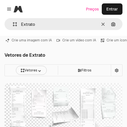
Magnific
Preços
Entrar
Close menu
Limpar
Pesqui
Crie uma imagem com IA
Crie um vídeo com IA
Crie um ícon
Vetores de Extrato
Vetores
Filtros