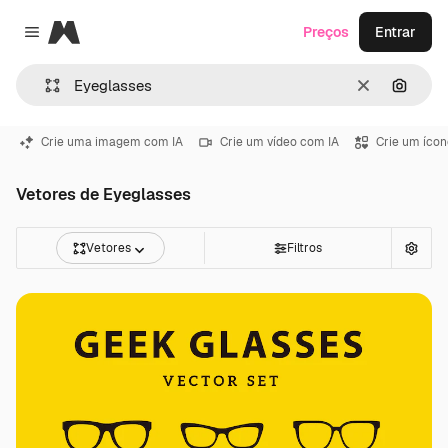
Magnific
Preços
Entrar
Close menu
Limpar
Pesqui
Crie uma imagem com IA
Crie um vídeo com IA
Crie um ícon
Vetores de Eyeglasses
Vetores
Filtros