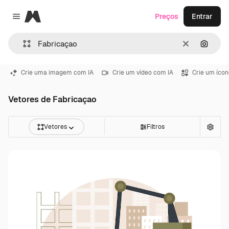
Magnific
Preços
Entrar
Close menu
Limpar
Pesqui
Crie uma imagem com IA
Crie um vídeo com IA
Crie um ícon
Vetores de Fabricaçao
Vetores
Filtros