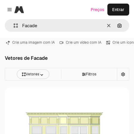
Magnific
Preços
Entrar
Close menu
Limpar
Pesqui
Crie uma imagem com IA
Crie um vídeo com IA
Crie um ícon
Vetores de Facade
Vetores
Filtros