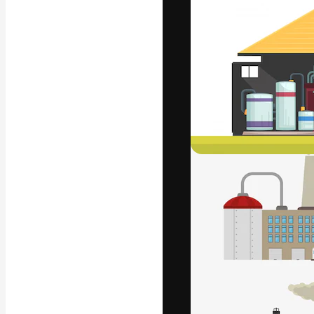
A plataforma cr
seu melhor trab
assinantes entr
agências e estú
Português
Copyright © 2010