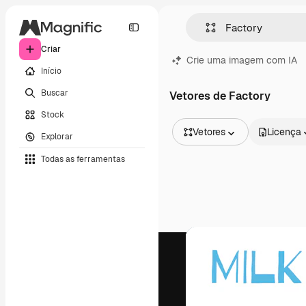
Criar
Crie uma imagem com IA
Início
Buscar
Vetores de Factory
Stock
Vetores
Licença
Explorar
Todas as imagens
Todas as ferramentas
Vetores
Ilustrações
Fotos
PSD
Modelos
Mockups
Vídeos
Clipes de vídeo
Animações
Modelos de vídeos
Ícones
Modelos 3D
Fontes