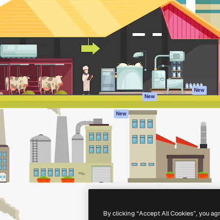
iativa para você direcionar
Spaces
Academy
alho. Mais de 1 milhão de
Assistente de IA
Documentação
e criativos, empresas,
Gerador de
Atendimento
dios.
imagens
Termos e
Gerador de vídeos
condições
Texto para voz
Política de
privacidade
Conteúdo de stock
Originais
MCP para
New
New
Claude/ChatGPT
Política de cooki
Agentes
Central de
New
confiabilidade
API
Afiliados
App móvel
Empresas
Todas as
ferramentas
-
2026
Freepik Company S.L.U.
Todos os direitos reservados
.
By clicking “Accept All Cookies”, you ag