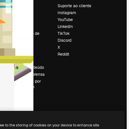
Preços
Suporte ao cliente
Sobre nós
Instagram
Reviews
YouTube
Emprego
LinkedIn
Tendências de
TikTok
pesquisa
Discord
Blog
X
Eventos
Reddit
es
Slidesgo
Vender conteúdo
Sala de imprensa
Procurando por
magnific.ai?
ree to the storing of cookies on your device to enhance site