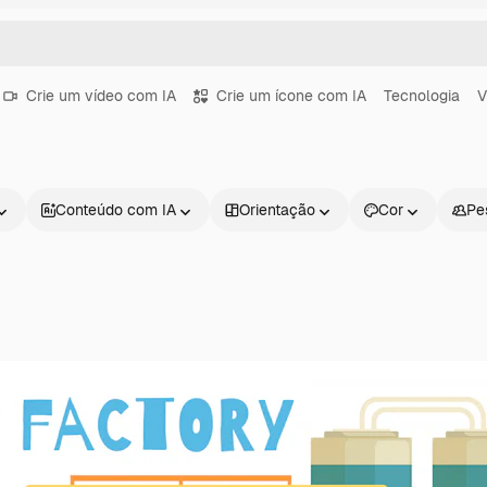
Crie um vídeo com IA
Crie um ícone com IA
Tecnologia
V
Conteúdo com IA
Orientação
Cor
Pe
Produtos
Começar