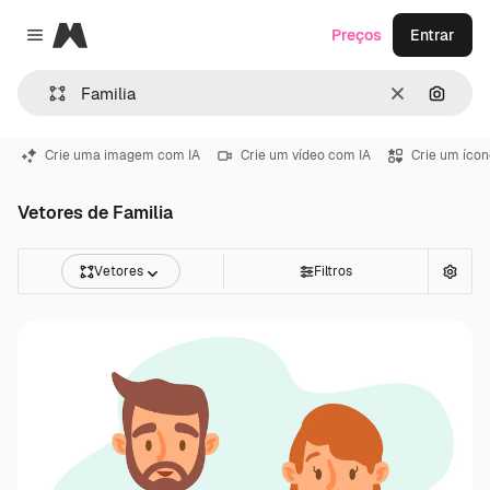
Magnific
Preços
Entrar
Close menu
Limpar
Pesqui
Crie uma imagem com IA
Crie um vídeo com IA
Crie um ícon
Vetores de Familia
Vetores
Filtros