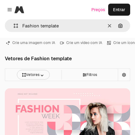
Magnific
Preços
Entrar
Close menu
Limpar
Pesqui
Crie uma imagem com IA
Crie um vídeo com IA
Crie um ícon
Vetores de Fashion template
Vetores
Filtros