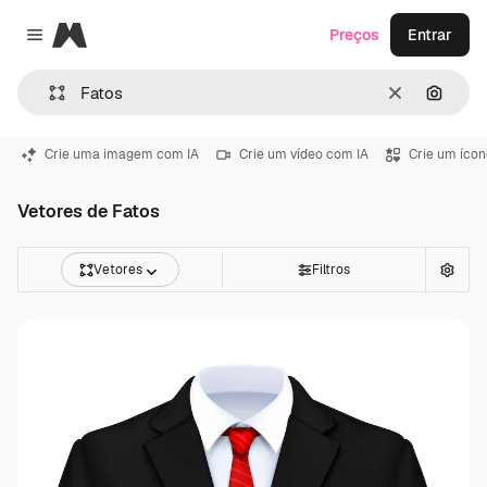
Magnific
Preços
Entrar
Close menu
Limpar
Pesqui
Crie uma imagem com IA
Crie um vídeo com IA
Crie um ícon
Vetores de Fatos
Vetores
Filtros