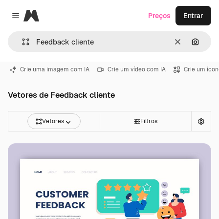
Magnific
Preços
Entrar
Close menu
Limpar
Pesqui
Crie uma imagem com IA
Crie um vídeo com IA
Crie um ícon
Vetores de Feedback cliente
Vetores
Filtros