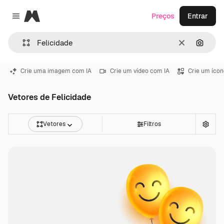
Magnific
Preços
Entrar
Close menu
Limpar
Pesqui
Crie uma imagem com IA
Crie um vídeo com IA
Crie um ícon
Vetores de Felicidade
Vetores
Filtros