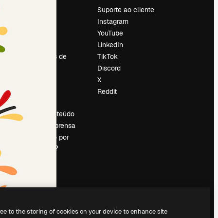
Preços
Suporte ao cliente
Sobre nós
Instagram
Reviews
YouTube
Emprego
LinkedIn
Tendências de
TikTok
pesquisa
Discord
Blog
X
Eventos
Reddit
es
Slidesgo
Vender conteúdo
Sala de imprensa
Procurando por
magnific.ai?
ree to the storing of cookies on your device to enhance site