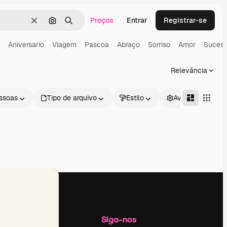
Preços
Entrar
Registrar-se
Limpar
Pesquisar por imagem
Buscar
Aniversario
Viagem
Pascoa
Abraço
Sorriso
Amor
Suces
Relevância
ssoas
Tipo de arquivo
Estilo
Avançado
Empresa
Siga-nos