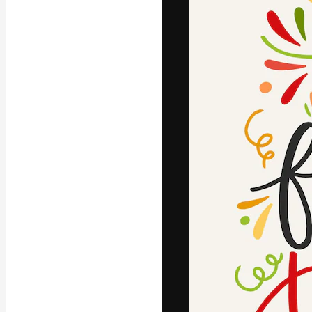
A plataforma cr
seu melhor trab
assinantes entr
agências e estú
Português
Copyright © 2010