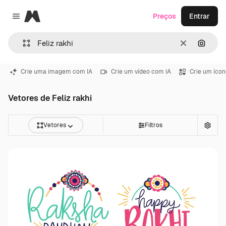
Magnific
Preços
Entrar
Close menu
Limpar
Pesqui
Crie uma imagem com IA
Crie um vídeo com IA
Crie um ícon
Vetores de Feliz rakhi
Vetores
Filtros