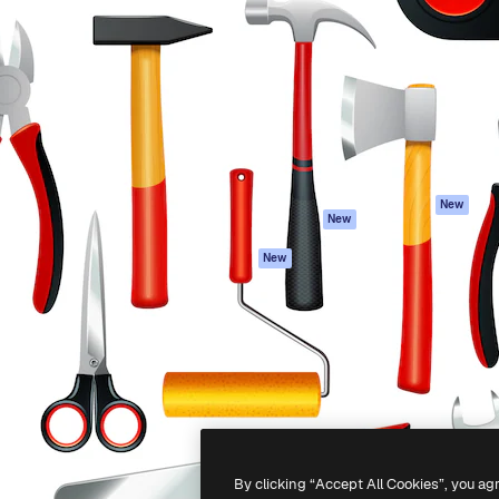
iativa para você direcionar
Spaces
Academy
alho. Mais de 1 milhão de
Assistente de IA
Documentação
e criativos, empresas,
Gerador de
Atendimento
dios.
imagens
Termos e
Gerador de vídeos
condições
Texto para voz
Política de
privacidade
Conteúdo de stock
Originais
MCP para
New
New
Claude/ChatGPT
Política de cooki
Agentes
Central de
New
confiabilidade
API
Afiliados
App móvel
Empresas
Todas as
ferramentas
-
2026
Freepik Company S.L.U.
Todos os direitos reservados
.
By clicking “Accept All Cookies”, you ag