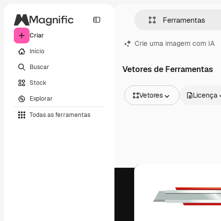
Criar
Crie uma imagem com IA
Início
Buscar
Vetores de Ferramentas
Stock
Vetores
Licença
Explorar
Todas as imagens
Todas as ferramentas
Vetores
Ilustrações
Fotos
PSD
Modelos
Mockups
Vídeos
Clipes de vídeo
Animações
Modelos de vídeos
Ícones
Modelos 3D
Fontes