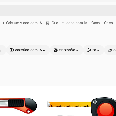
Crie um vídeo com IA
Crie um ícone com IA
Casa
Carro
Conteúdo com IA
Orientação
Cor
Pe
Produtos
Começar