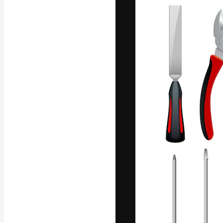
A plataforma cr
seu melhor trab
assinantes entr
agências e estú
Português
Copyright © 2010