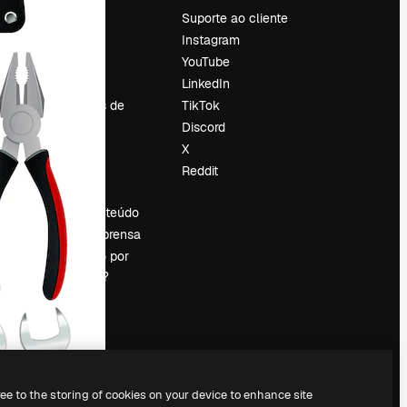
Preços
Suporte ao cliente
Sobre nós
Instagram
Reviews
YouTube
Emprego
LinkedIn
Tendências de
TikTok
pesquisa
Discord
Blog
X
Eventos
Reddit
es
Slidesgo
Vender conteúdo
Sala de imprensa
Procurando por
magnific.ai?
ree to the storing of cookies on your device to enhance site