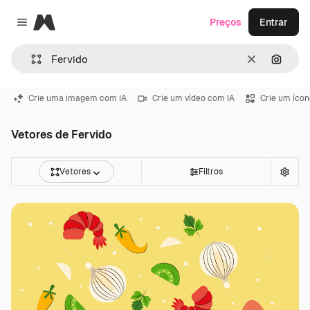
Magnific
Preços
Entrar
Close menu
Limpar
Pesqui
Crie uma imagem com IA
Crie um vídeo com IA
Crie um ícon
Vetores de Fervido
Vetores
Filtros