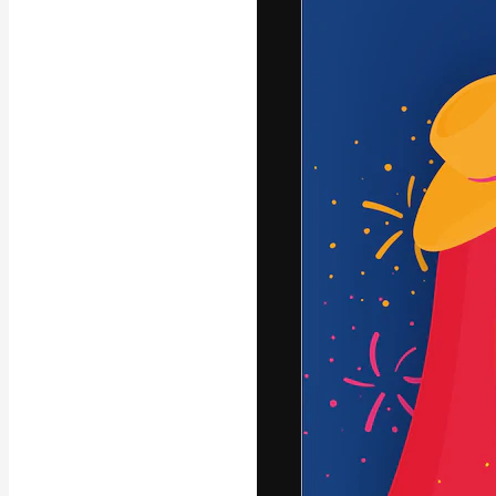
A plataforma cr
seu melhor trab
assinantes entr
agências e estú
Português
Copyright © 2010