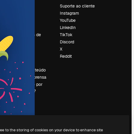
Preços
Suporte ao cliente
Sobre nós
Instagram
Reviews
YouTube
Emprego
LinkedIn
Tendências de
TikTok
pesquisa
Discord
Blog
X
Eventos
Reddit
es
Slidesgo
Vender conteúdo
Sala de imprensa
Procurando por
magnific.ai?
ree to the storing of cookies on your device to enhance site