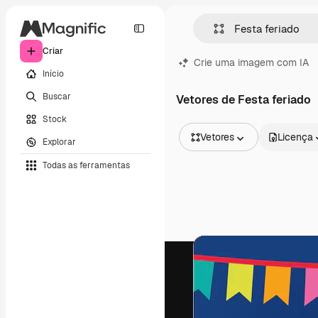
Criar
Crie uma imagem com IA
Início
Buscar
Vetores de Festa feriado
Stock
Vetores
Licença
Explorar
Todas as imagens
Todas as ferramentas
Vetores
Ilustrações
Fotos
PSD
Modelos
Mockups
Vídeos
Clipes de vídeo
Animações
Modelos de vídeos
Ícones
Modelos 3D
Fontes