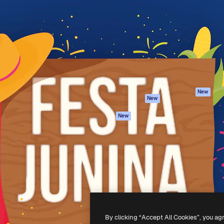
iativa para você direcionar
Spaces
Academy
alho. Mais de 1 milhão de
Assistente de IA
Documentação
e criativos, empresas,
Gerador de
Atendimento
dios.
imagens
Termos e
Gerador de vídeos
condições
Texto para voz
Política de
privacidade
Conteúdo de stock
Originais
MCP para
New
New
Claude/ChatGPT
Política de cooki
Agentes
Central de
New
confiabilidade
API
Afiliados
App móvel
Empresas
Todas as
ferramentas
-
2026
Freepik Company S.L.U.
Todos os direitos reservados
.
By clicking “Accept All Cookies”, you ag