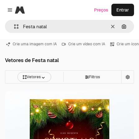
Magnific
Preços
Entrar
Close menu
Limpar
Pesqui
Crie uma imagem com IA
Crie um vídeo com IA
Crie um ícon
Vetores de Festa natal
Vetores
Filtros