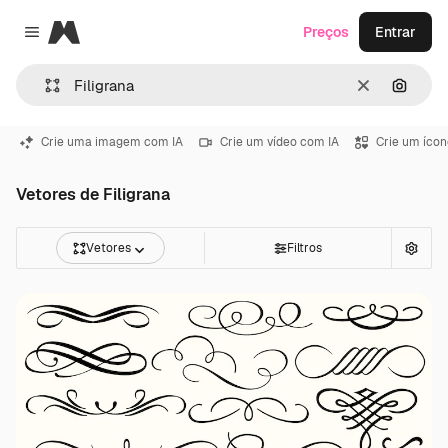
Magnific
Preços
Entrar
Close menu
Limpar
Pesqui
Crie uma imagem com IA
Crie um vídeo com IA
Crie um ícon
Vetores de Filigrana
Vetores
Filtros