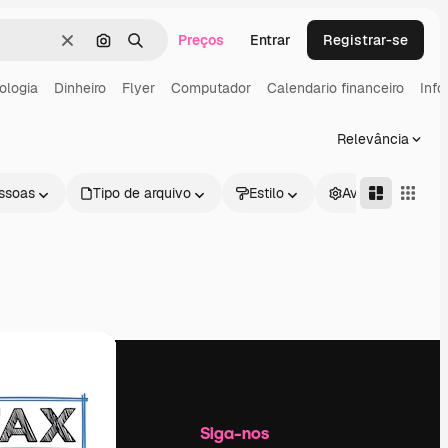
Preços
Entrar
Registrar-se
Limpar
Pesquisar por imagem
Buscar
ologia
Dinheiro
Flyer
Computador
Calendario financeiro
Info
Relevância
ssoas
Tipo de arquivo
Estilo
Avançado
Empresa
Siga-nos