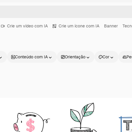
Crie um vídeo com IA
Crie um ícone com IA
Banner
Tecn
Conteúdo com IA
Orientação
Cor
Pe
Produtos
Começar