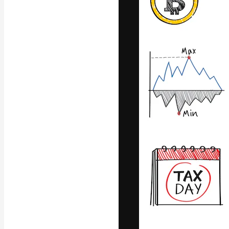
A plataforma cr
seu melhor trab
assinantes entr
agências e estú
Português
Copyright © 2010