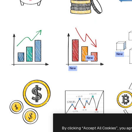
iativa para você direcionar
Spaces
Academy
alho. Mais de 1 milhão de
Assistente de IA
Documentação
e criativos, empresas,
Gerador de
Atendimento
dios.
imagens
Termos e
Gerador de vídeos
condições
Texto para voz
Política de
privacidade
Conteúdo de stock
Originais
MCP para
New
New
Claude/ChatGPT
Política de cooki
Agentes
Central de
New
confiabilidade
API
Afiliados
App móvel
Empresas
Todas as
ferramentas
-
2026
Freepik Company S.L.U.
Todos os direitos reservados
.
By clicking “Accept All Cookies”, you ag