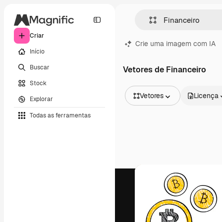
Criar
Crie uma imagem com IA
Início
Buscar
Vetores de Financeiro
Stock
Vetores
Licença
Explorar
Todas as imagens
Todas as ferramentas
Vetores
Ilustrações
Fotos
PSD
Modelos
Mockups
Vídeos
Clipes de vídeo
Animações
Modelos de vídeos
Ícones
Modelos 3D
Fontes