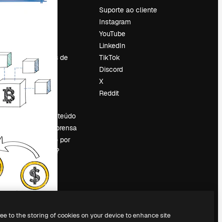
Preços
Suporte ao cliente
Sobre nós
Instagram
Reviews
YouTube
Emprego
LinkedIn
Tendências de
TikTok
pesquisa
Discord
Blog
X
Eventos
Reddit
es
Slidesgo
Vender conteúdo
Sala de imprensa
Procurando por
magnific.ai?
ree to the storing of cookies on your device to enhance site