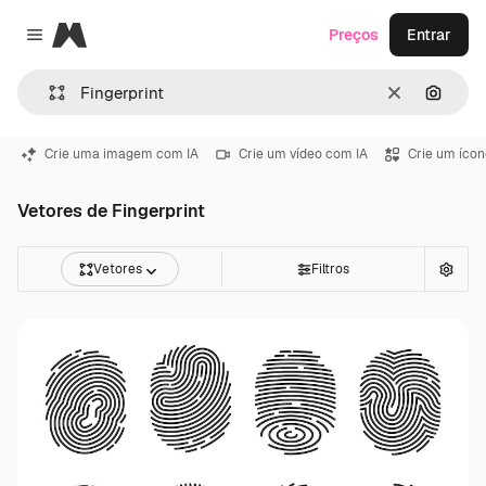
Magnific
Preços
Entrar
Close menu
Limpar
Pesqui
Crie uma imagem com IA
Crie um vídeo com IA
Crie um ícon
Vetores de Fingerprint
Vetores
Filtros