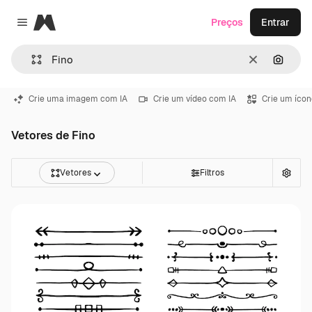
Magnific
Preços
Entrar
Close menu
Limpar
Pesqui
Crie uma imagem com IA
Crie um vídeo com IA
Crie um ícon
Vetores de Fino
Vetores
Filtros